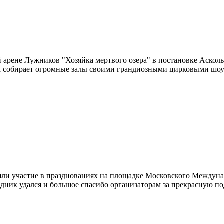
 арене Лужников "Хозяйка мертвого озера" в постановке Аскол
 собирает огромные залы своими грандиозными цирковыми шоу!В 
няли участие в празднованиях на площадке Московского Междун
дник удался и большое спасибо организаторам за прекрасную подг