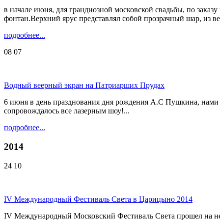
в начале июня, для грандиозной московской свадьбы, по зака
фонтан.Верхний ярус представлял собой прозрачный шар, из верх
подробнее...
08
07
Водный веерный экран на Патриарших Прудах
6 июня в день празднования дня рождения А.С Пушкина, нами
сопровождалось все лазерным шоу!...
подробнее...
2014
24
10
IV Международный Фестиваль Света в Царицыно 2014
IV Международный Московский Фестиваль Света прошел на нес