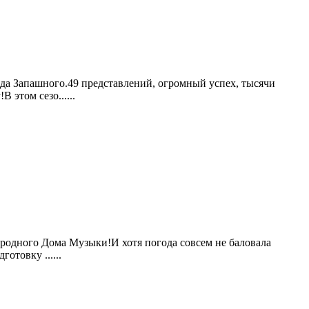
ьда Запашного.49 представлений, огромный успех, тысячи
этом сезо......
ародного Дома Музыки!И хотя погода совсем не баловала
отовку ......