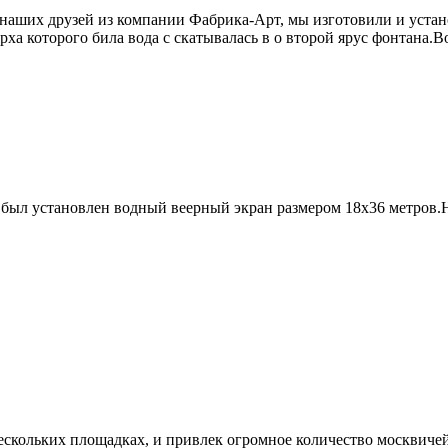
зу наших друзей из компании Фабрика-Арт, мы изготовили и уст
а которого била вода с скатывалась в о второй ярус фонтана.Во в
 был установлен водный веерный экран размером 18х36 метров.
кольких площадках, и привлек огромное количество москвичей