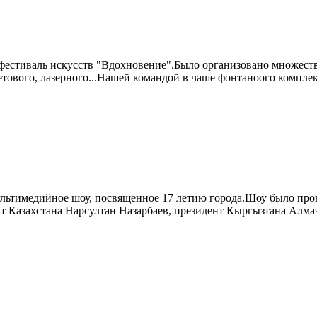
фестиваль искусств "Вдохновение".Было организовано множест
тового, лазерного...Нашей командой в чаше фонтаноого комплекс
ультимедийное шоу, посвященное 17 летию города.Шоу было пров
т Казахстана Нарсултан Назарбаев, президент Кыргызтана Алмазбе